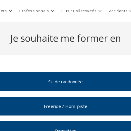
ants
Professionnels
Élus / Collectivités
Accidents
Je souhaite me former en
Ski de randonnée
Freeride / Hors-piste
Raquettes