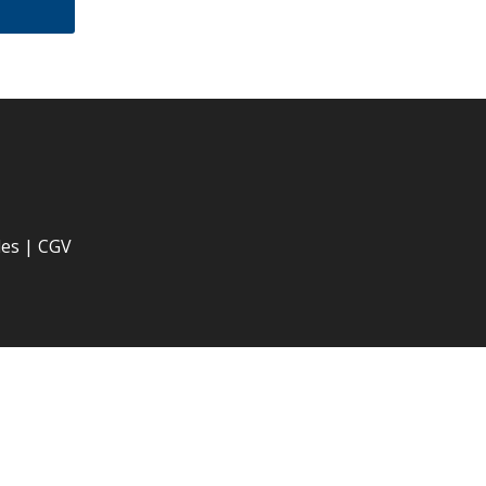
les
|
CGV