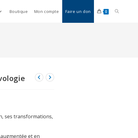
Boutique
Mon compte
Faire un don
0
vologie
n, ses transformations,
 augmentée et en