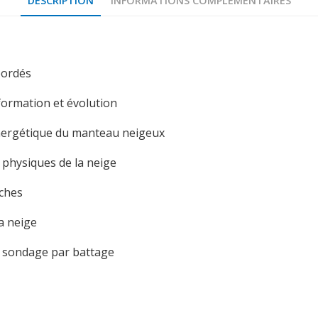
DESCRIPTION
INFORMATIONS COMPLÉMENTAIRES
ordés
 formation et évolution
énergétique du manteau neigeux
 physiques de la neige
nches
a neige
e sondage par battage