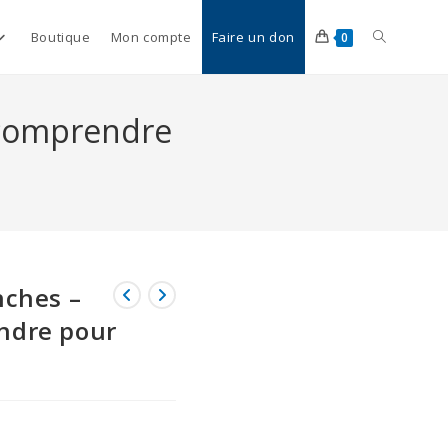
Boutique
Mon compte
Faire un don
0
t comprendre
nches –
ndre pour