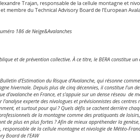
lexandre Trajan, r
esponsable de la cellule montagne et niv
, et membre du Technical Advisory Board de l’
European Avala
du numéro 186 de Neige&Avalanches
ique et de prévention collective. À ce titre, le BERA constitue un 
e Bulletin d’Estimation du Risque d’Avalanche, qui résonne comme
tagne hivernale. Depuis plus de cinq décennies, il constitue l’un d
sque d’avalanche en France, et s’appuie sur un dense réseau
de me
r l’analyse experte des nivologues et prévisionnistes des centre
mment, et surtout pour qui ? Quels défis se cachent derrière cha
 professionnels de la montagne comme des pratiquants de loisirs
ont de plus en plus fortes ? Afin de mieux appréhender la genèse, 
 responsable de la cellule montagne et nivologie de Météo-France
ory Board de l’EAW