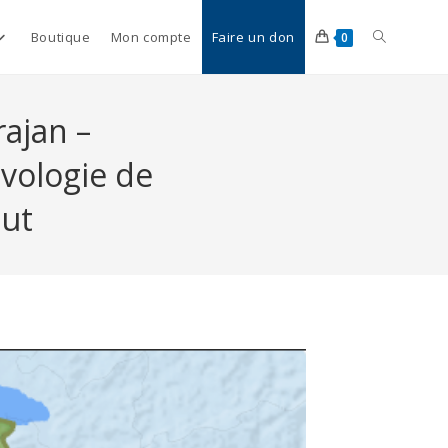
Boutique
Mon compte
Faire un don
0
rajan –
ivologie de
out