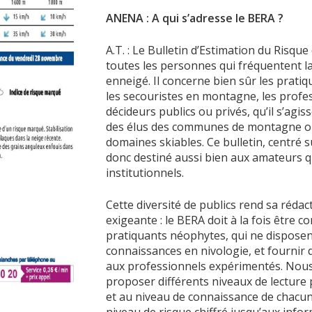
ANENA : A qui s’adresse le BERA ?
A.T. : Le Bulletin d’Estimation du Risqu
toutes les personnes qui fréquentent l
enneigé. Il concerne bien sûr les pratiqu
les secouristes en montagne, les profes
décideurs publics ou privés, qu’il s’agis
des élus des communes de montagne o
domaines skiables. Ce bulletin, centré s
donc destiné aussi bien aux amateurs q
institutionnels.
Cette diversité de publics rend sa rédac
exigeante : le BERA doit à la fois être 
pratiquants néophytes, qui ne dispose
connaissances en nivologie, et fournir 
aux professionnels expérimentés. Nous
proposer différents niveaux de lecture
et au niveau de connaissance de chacun,
niveau de risque chiffré jusqu’aux infor